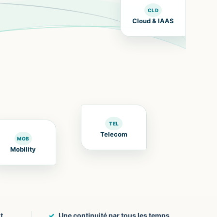
CLD
Cloud & IAAS
TEL
Telecom
MOB
Mobility
t
Une continuité par tous les temps