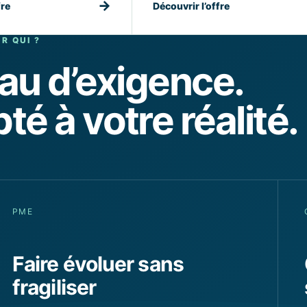
→
fre
Découvrir l’offre
R QUI ?
au d’exigence.
é à votre réalité.
PME
Faire évoluer sans
fragiliser