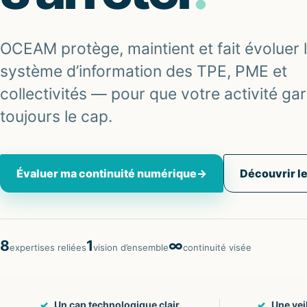
OCEAM protège, maintient et fait évoluer 
système d’information des TPE, PME et
collectivités — pour que votre activité ga
toujours le cap.
Évaluer ma continuité numérique
→
Découvrir le
8
1
∞
expertises reliées
vision d’ensemble
continuité visée
Un cap technologique clair
Une vei