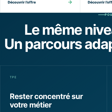
→
Découvrir l’offre
Découvrir l’of
POU
Le même nive
Un parcours adapt
TPE
Rester concentré sur
votre métier