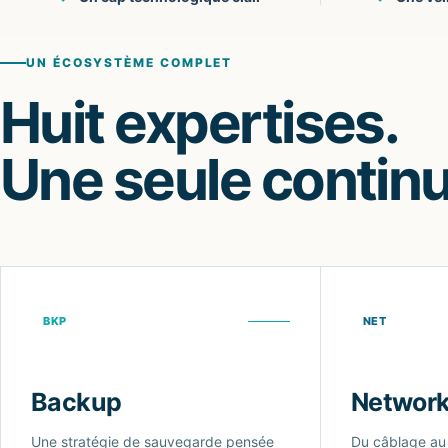
UN ÉCOSYSTÈME COMPLET
Huit expertises.
Une seule continu
BKP
NET
Backup
Networ
Une stratégie de sauvegarde pensée
Du câblage au 