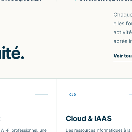
Chaque 
elles f
activit
après i
ité.
Voir tou
CLD
k
Cloud & IAAS
Wi-Fi professionnel, une
Des ressources informatiques à la