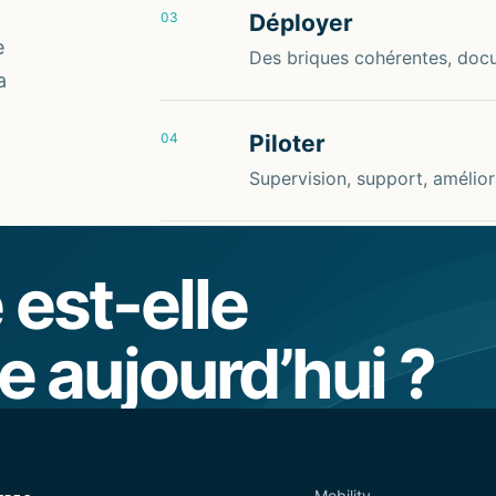
03
Déployer
e
Des briques cohérentes, doc
a
04
Piloter
Supervision, support, amélior
 est-elle
e aujourd’hui ?
SUITE DES OFFRES
Mobility