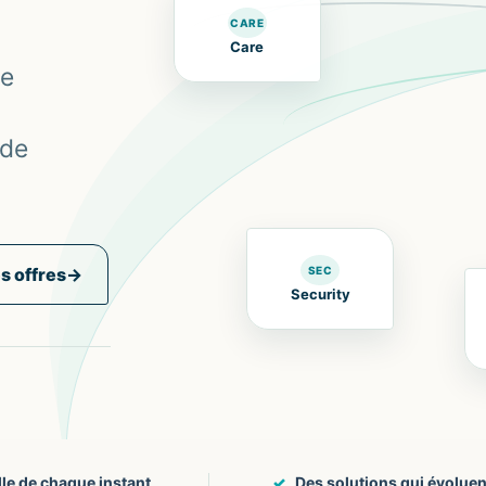
CARE
Care
le
rde
s offres
→
SEC
Security
lle de chaque instant
Des solutions qui évoluen